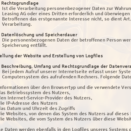
Rechtsgrundlage
Ist die Verarbeitung personenbezogener Daten zur Wahrun
Leasing AG oder eines Dritten erforderlich und überwiegen
Betroffenen das erstgenannte Interesse nicht, so dient Art. 
Verarbeitung.
Datenlöschung und Speicherdauer
Die personenbezogenen Daten der betroffenen Person werd
Speicherung entfällt.
tellung der Website und Erstellung von Logfiles
Beschreibung, Umfang und Rechtsgrundlage der Datenver
Bei jedem Aufruf unserer Internetseite erfasst unser Sys
Computersystem des aufrufenden Rechners. Folgende Date
 Informationen über den Browsertyp und die verwendete Vers
 das Betriebssystem des Nutzers,
den Internet-Service-Provider des Nutzers,
die IP-Adresse des Nutzers
das Datum und Uhrzeit des Zugriffs
 die Websites, von denen das System des Nutzers auf dieses
 die Websites, die vom System des Nutzers über diese Websi
se Daten werden ebenfalls in den Logfiles unseres Systems 