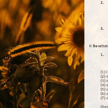
2.
3.
II Bereits
1.
(1)
(2)
(3) 
(4) 
(5) 
(6)
(7)
Die