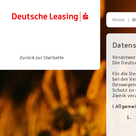
Home
D
Datens
Verantwort
Zurück zur Startseite
Die Deutsc
Für die De
bei der Ve
Deswegen 
Schutz zu
Zweck ver
I Allgeme
1.