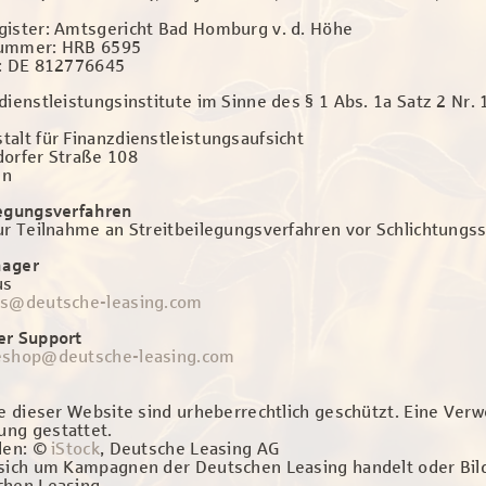
gister: Amtsgericht Bad Homburg v. d. Höhe
nummer: HRB 6595
.: DE 812776645
dienstleistungsinstitute im Sinne des § 1 Abs. 1a Satz 2 Nr.
alt für Finanzdienstleistungsaufsicht
dorfer Straße 108
nn
legungsverfahren
ur Teilnahme an Streitbeilegungsverfahren vor Schlichtungsst
nager
us
us@deutsche-leasing.com
er Support
eshop@deutsche-leasing.com
te dieser Website sind urheberrechtlich geschützt. Eine Verwe
ng gestattet.
llen: ©
iStock
, Deutsche Leasing AG
 sich um Kampagnen der Deutschen Leasing handelt oder Bild
chen Leasing.