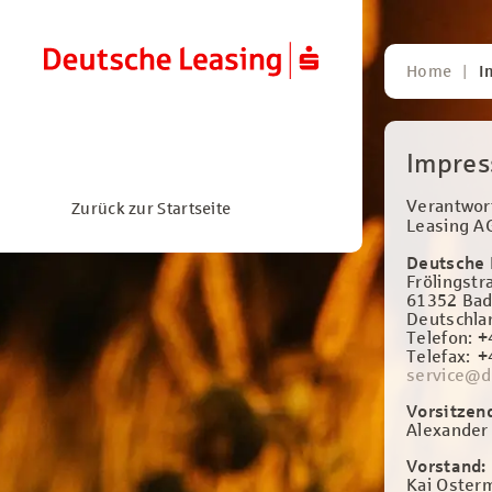
Home
I
Impre
Verantwort
Zurück zur Startseite
Leasing A
Deutsche 
Frölingstr
61352 Bad
Deutschla
Telefon: 
Telefax:
+
service@d
Vorsitzend
Alexander
Vorstand:
Kai Osterm