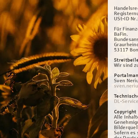
Handelsre
Register
USt-ID Nr
Für Finanz
BaFin.
Bundesanst
Graurhein
53117 Bo
Streitbei
Wir sind z
Portalma
Sven Neri
sven.neri
Technisch
DL-Servic
Copyright
Alle Inhal
Genehmigu
Bilderque
Sofern es
der Deuts