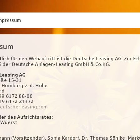
mpressum
ssum
lich für den Webauftritt ist die Deutsche Leasing AG. Zur E
G der Deutsche Anlagen-Leasing GmbH & Co.KG.
Leasing AG
aße 15-31
 Homburg v. d. Höhe
nd
+49 6172 88-00
49 6172 21332
eutsche-leasing.com
er des Aufsichtsrates:
 Wüerst
ann (Vorsitzender), Sonja Kardorf, Dr. Thomas Söhlke, Mark